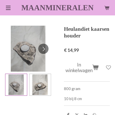
Ga
MAANMINERALEN
direct
naar
de
Heulandiet kaarsen
hoofdinhoud
houder
€ 14,99
In
winkelwagen
800 gram
10 bij 8 cm