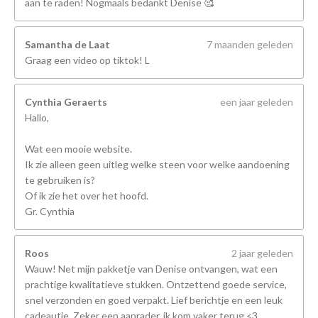
aan te raden! Nogmaals bedankt Denise 🥰
Samantha de Laat
7 maanden geleden
Graag een video op tiktok! L
Cynthia Geraerts
een jaar geleden
Hallo,
Wat een mooie website.
Ik zie alleen geen uitleg welke steen voor welke aandoening
te gebruiken is?
Of ik zie het over het hoofd.
Gr. Cynthia
Roos
2 jaar geleden
Wauw! Net mijn pakketje van Denise ontvangen, wat een
prachtige kwalitatieve stukken. Ontzettend goede service,
snel verzonden en goed verpakt. Lief berichtje en een leuk
cadeautje. Zeker een aanrader, ik kom vaker terug <3