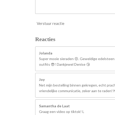
Verstuur reactie
Reacties
Jolanda
Super mooie sieraden 😍. Geweldige edelsteen
outfits 😎! Dankjewel Denise 😘
Joy
Net mijn bestelling binnen gekregen, echt prach
vriendelijke communicatie, zeker aan te raden
Samantha de Laat
Graag een video op tiktok! L