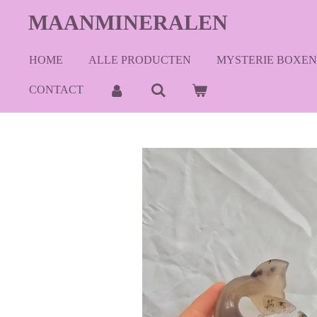
Ga
MAANMINERALEN
direct
naar
HOME
ALLE PRODUCTEN
MYSTERIE BOXEN
de
hoofdinhoud
CONTACT