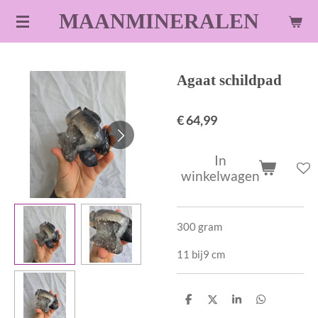
Ga
MAANMINERALEN
direct
naar
de
Agaat schildpad
hoofdinhoud
€ 64,99
In
winkelwagen
300 gram
11 bij9 cm
D
D
S
D
e
e
h
e