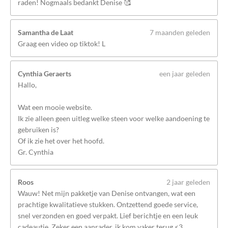
raden! Nogmaals bedankt Denise 🥰
Samantha de Laat
7 maanden geleden
Graag een video op tiktok! L
Cynthia Geraerts
een jaar geleden
Hallo,
Wat een mooie website.
Ik zie alleen geen uitleg welke steen voor welke aandoening te
gebruiken is?
Of ik zie het over het hoofd.
Gr. Cynthia
Roos
2 jaar geleden
Wauw! Net mijn pakketje van Denise ontvangen, wat een
prachtige kwalitatieve stukken. Ontzettend goede service,
snel verzonden en goed verpakt. Lief berichtje en een leuk
cadeautje. Zeker een aanrader, ik kom vaker terug <3