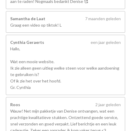
aan te raden! Nogmaals bedankt Denise 🥰
Samantha de Laat
7 maanden geleden
Graag een video op tiktok! L
Cynthia Geraerts
een jaar geleden
Hallo,
Wat een mooie website.
Ik zie alleen geen uitleg welke steen voor welke aandoening
te gebruiken is?
Of ik zie het over het hoofd.
Gr. Cynthia
Roos
2 jaar geleden
Wauw! Net mijn pakketje van Denise ontvangen, wat een
prachtige kwalitatieve stukken. Ontzettend goede service,
snel verzonden en goed verpakt. Lief berichtje en een leuk
cadeautje. Zeker een aanrader, ik kom vaker terug <3