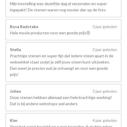
Mijn bestelling was dezelfde dag al verzonden en super
ingepakt! De stenen waren nog mooier dan op de foto
Rosa Radstake
3 jaar geleden
Hele mooie producten voor een goede prijs😍
Stella
3 jaar geleden
Prachtige stenen en super fijn dat iedere steen apart in de
webwinkel staat zodat je zélf jouw steen kunt uitzoeken.
Dan weet je precies wat je ontvangt en voor een goede
prijs!
Jolien
3 jaar geleden
Deze stenen hebben allemaal een hele krachtige werking!
Dat is bij andere webshops wel anders
Kim
4 jaar geleden
Voor het eerst besteld en super tevreden, ik ga hier zeker