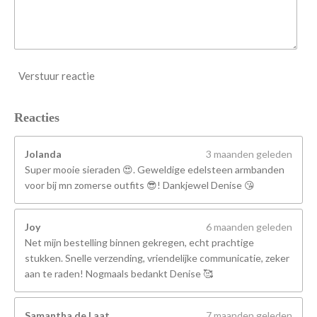
Verstuur reactie
Reacties
Jolanda
3 maanden geleden
Super mooie sieraden 😍. Geweldige edelsteen armbanden
voor bij mn zomerse outfits 😎! Dankjewel Denise 😘
Joy
6 maanden geleden
Net mijn bestelling binnen gekregen, echt prachtige
stukken. Snelle verzending, vriendelijke communicatie, zeker
aan te raden! Nogmaals bedankt Denise 🥰
Samantha de Laat
7 maanden geleden