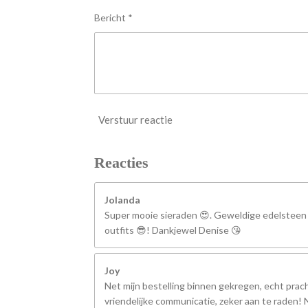
n
Bericht *
Verstuur reactie
Reacties
Jolanda
Super mooie sieraden 😍. Geweldige edelsteen
outfits 😎! Dankjewel Denise 😘
Joy
Net mijn bestelling binnen gekregen, echt prach
vriendelijke communicatie, zeker aan te raden