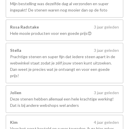
Mijn bestelling was dezelfde dag al verzonden en super
ingepakt! De stenen waren nog mooier dan op de foto
Rosa Radstake
3 jaar geleden
Hele mooie producten voor een goede prijs😍
Stella
3 jaar geleden
Prachtige stenen en super fijn dat iedere steen apart in de
webwinkel staat zodat je zélf jouw steen kunt uitzoeken.
Dan weet je precies wat je ontvangt en voor een goede
prijs!
Jolien
3 jaar geleden
Deze stenen hebben allemaal een hele krachtige werking!
Dat is bij andere webshops wel anders
Kim
4 jaar geleden
Voor het eerst besteld en super tevreden, ik ga hier zeker