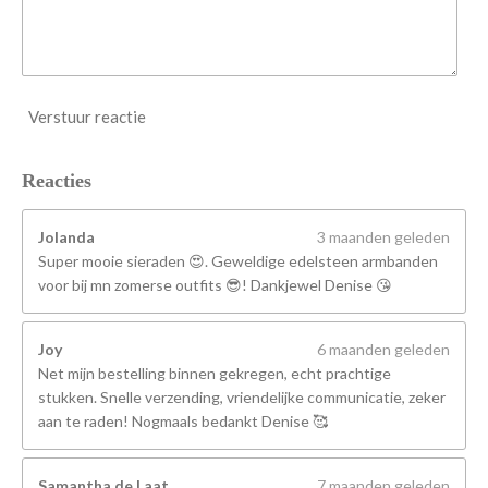
Verstuur reactie
Reacties
Jolanda
3 maanden geleden
Super mooie sieraden 😍. Geweldige edelsteen armbanden
voor bij mn zomerse outfits 😎! Dankjewel Denise 😘
Joy
6 maanden geleden
Net mijn bestelling binnen gekregen, echt prachtige
stukken. Snelle verzending, vriendelijke communicatie, zeker
aan te raden! Nogmaals bedankt Denise 🥰
Samantha de Laat
7 maanden geleden