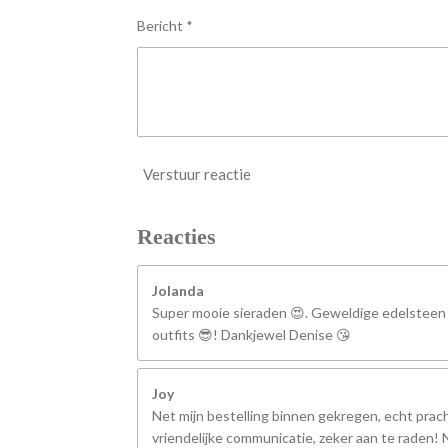
n
Bericht *
Verstuur reactie
Reacties
Jolanda
Super mooie sieraden 😍. Geweldige edelsteen
outfits 😎! Dankjewel Denise 😘
Joy
Net mijn bestelling binnen gekregen, echt prach
vriendelijke communicatie, zeker aan te raden