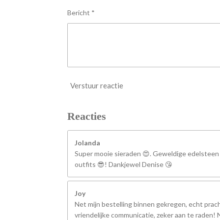
n
Bericht *
Verstuur reactie
Reacties
Jolanda
Super mooie sieraden 😍. Geweldige edelsteen
outfits 😎! Dankjewel Denise 😘
Joy
Net mijn bestelling binnen gekregen, echt prach
vriendelijke communicatie, zeker aan te raden