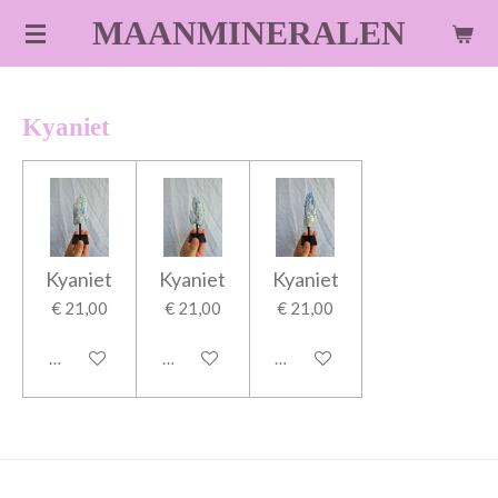
Ga
MAANMINERALEN
direct
naar
de
Kyaniet
hoofdinhoud
Kyaniet
Kyaniet
Kyaniet
€ 21,00
€ 21,00
€ 21,00
In winkelwagen
In winkelwagen
In winkelwagen