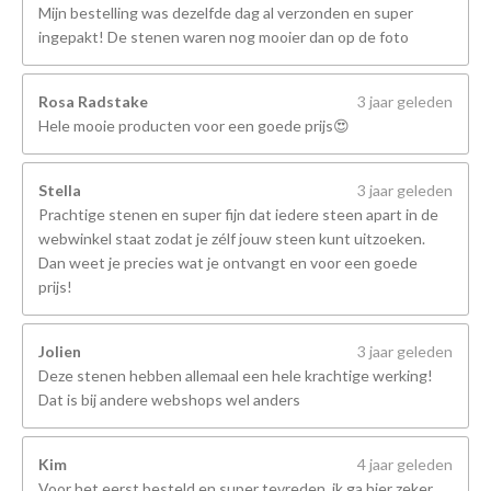
Mijn bestelling was dezelfde dag al verzonden en super
ingepakt! De stenen waren nog mooier dan op de foto
Rosa Radstake
3 jaar geleden
Hele mooie producten voor een goede prijs😍
Stella
3 jaar geleden
Prachtige stenen en super fijn dat iedere steen apart in de
webwinkel staat zodat je zélf jouw steen kunt uitzoeken.
Dan weet je precies wat je ontvangt en voor een goede
prijs!
Jolien
3 jaar geleden
Deze stenen hebben allemaal een hele krachtige werking!
Dat is bij andere webshops wel anders
Kim
4 jaar geleden
Voor het eerst besteld en super tevreden, ik ga hier zeker