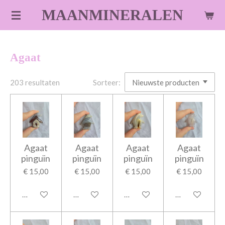
Ga
MAANMINERALEN
direct
naar
de
Agaat
hoofdinhoud
203 resultaten
Sorteer:
Agaat
Agaat
Agaat
Agaat
pinguïn
pinguïn
pinguïn
pinguïn
€ 15,00
€ 15,00
€ 15,00
€ 15,00
In winkelwagen
In winkelwagen
In winkelwagen
In winkelwage