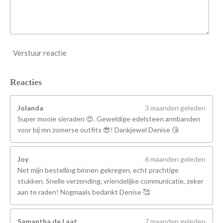
Verstuur reactie
Reacties
Jolanda
3 maanden geleden
Super mooie sieraden 😍. Geweldige edelsteen armbanden
voor bij mn zomerse outfits 😎! Dankjewel Denise 😘
Joy
6 maanden geleden
Net mijn bestelling binnen gekregen, echt prachtige
stukken. Snelle verzending, vriendelijke communicatie, zeker
aan te raden! Nogmaals bedankt Denise 🥰
Samantha de Laat
7 maanden geleden